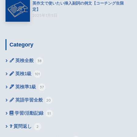
英作文で使いたい挿入副詞の例文【コーチング生限
定】
2025年1月5日
Category
英検全般
38
英検1級
101
英検準1級
37
英語学習全般
20
学習/活動記録
51
質問返し
2