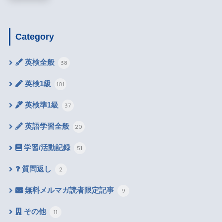
Category
英検全般
38
英検1級
101
英検準1級
37
英語学習全般
20
学習/活動記録
51
質問返し
2
無料メルマガ読者限定記事
9
その他
11