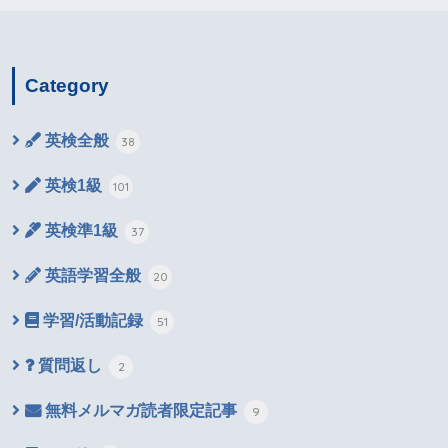
Category
英検全般
38
英検1級
101
英検準1級
37
英語学習全般
20
学習/活動記録
51
質問返し
2
無料メルマガ読者限定記事
9