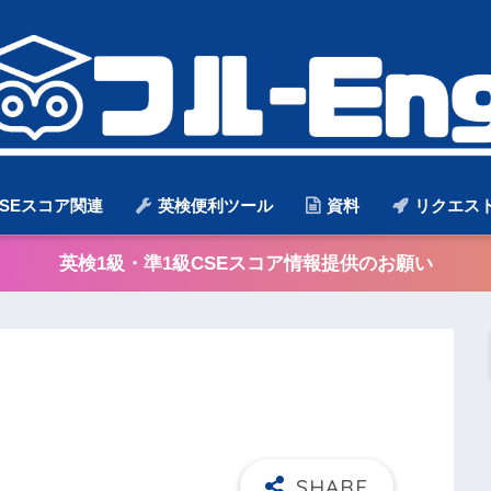
SEスコア関連
英検便利ツール
資料
リクエス
英検1級・準1級CSEスコア情報提供のお願い