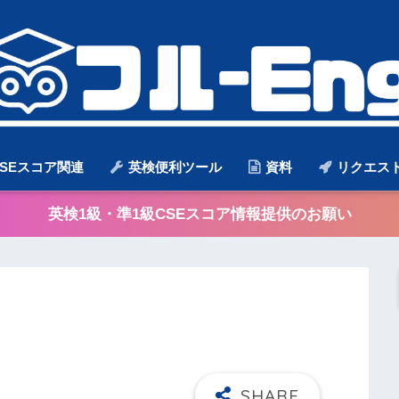
SEスコア関連
英検便利ツール
資料
リクエス
英検1級・準1級CSEスコア情報提供のお願い