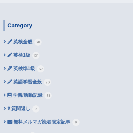
Category
英検全般
38
英検1級
101
英検準1級
37
英語学習全般
20
学習/活動記録
51
質問返し
2
無料メルマガ読者限定記事
9