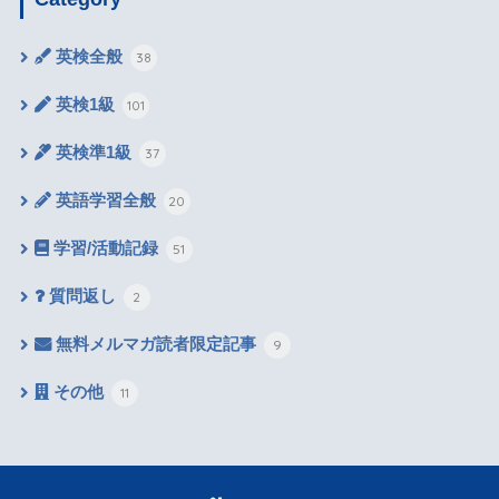
英検全般
38
英検1級
101
英検準1級
37
英語学習全般
20
学習/活動記録
51
質問返し
2
無料メルマガ読者限定記事
9
その他
11