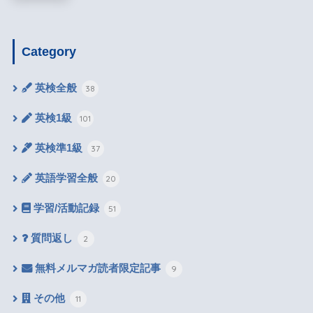
Category
英検全般
38
英検1級
101
英検準1級
37
英語学習全般
20
学習/活動記録
51
質問返し
2
無料メルマガ読者限定記事
9
その他
11