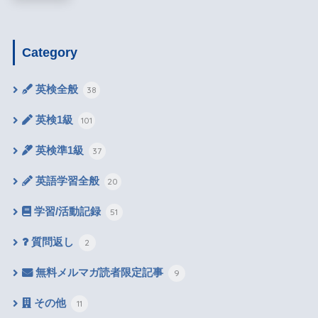
Category
英検全般
38
英検1級
101
英検準1級
37
英語学習全般
20
学習/活動記録
51
質問返し
2
無料メルマガ読者限定記事
9
その他
11