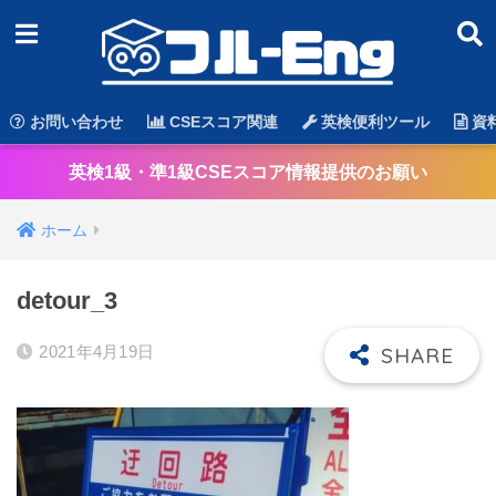
お問い合わせ
CSEスコア関連
英検便利ツール
資
英検1級・準1級CSEスコア情報提供のお願い
ホーム
detour_3
2021年4月19日