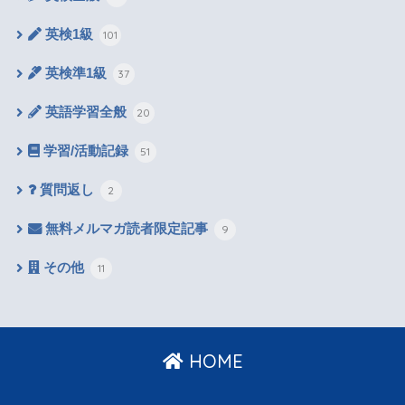
英検1級
101
英検準1級
37
英語学習全般
20
学習/活動記録
51
質問返し
2
無料メルマガ読者限定記事
9
その他
11
HOME