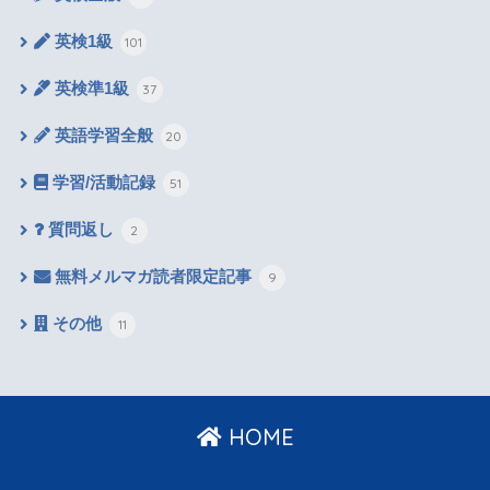
英検1級
101
英検準1級
37
英語学習全般
20
学習/活動記録
51
質問返し
2
無料メルマガ読者限定記事
9
その他
11
HOME