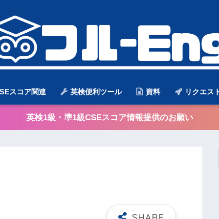
SEスコア関連
英検便利ツール
資料
リクエス
英検1級・準1級CSEスコア情報提供のお願い