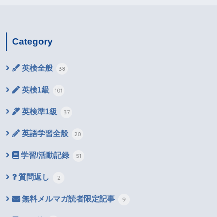
Category
英検全般
38
英検1級
101
英検準1級
37
英語学習全般
20
学習/活動記録
51
質問返し
2
無料メルマガ読者限定記事
9