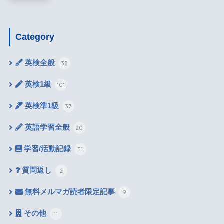
Category
英検全般
38
英検1級
101
英検準1級
37
英語学習全般
20
学習/活動記録
51
質問返し
2
無料メルマガ読者限定記事
9
その他
11