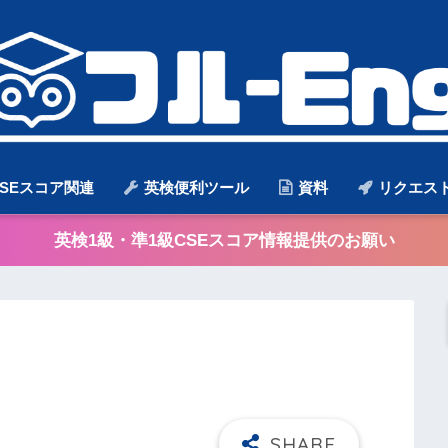
SEスコア関連
英検便利ツール
資料
リクエス
英検1級・準1級CSEスコア情報提供のお願い