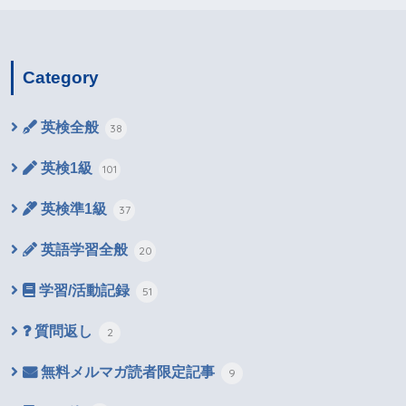
Category
英検全般
38
英検1級
101
英検準1級
37
英語学習全般
20
学習/活動記録
51
質問返し
2
無料メルマガ読者限定記事
9