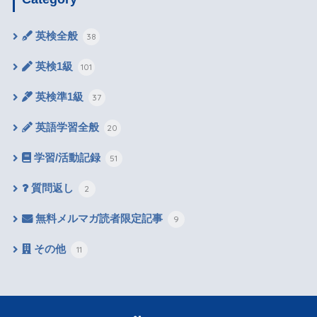
英検全般
38
英検1級
101
英検準1級
37
英語学習全般
20
学習/活動記録
51
質問返し
2
無料メルマガ読者限定記事
9
その他
11