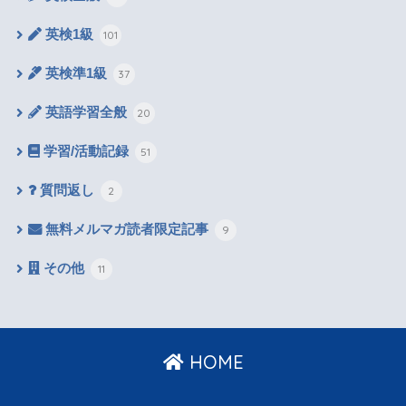
英検1級
101
英検準1級
37
英語学習全般
20
学習/活動記録
51
質問返し
2
無料メルマガ読者限定記事
9
その他
11
HOME