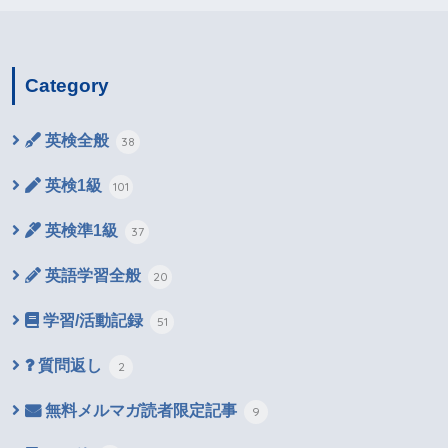
Category
英検全般
38
英検1級
101
英検準1級
37
英語学習全般
20
学習/活動記録
51
質問返し
2
無料メルマガ読者限定記事
9