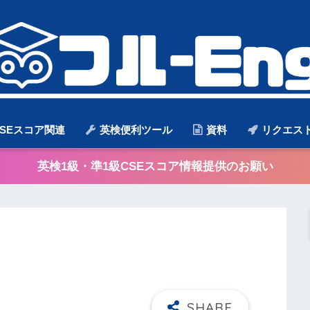
SEスコア関連
英検便利ツール
資料
リクエス
英検1級・準1級CSEスコア情報提供のお願い