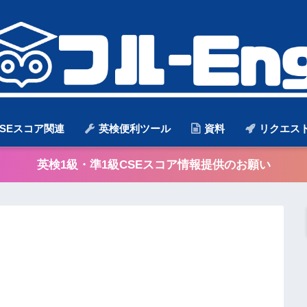
SEスコア関連
英検便利ツール
資料
リクエス
英検1級・準1級CSEスコア情報提供のお願い