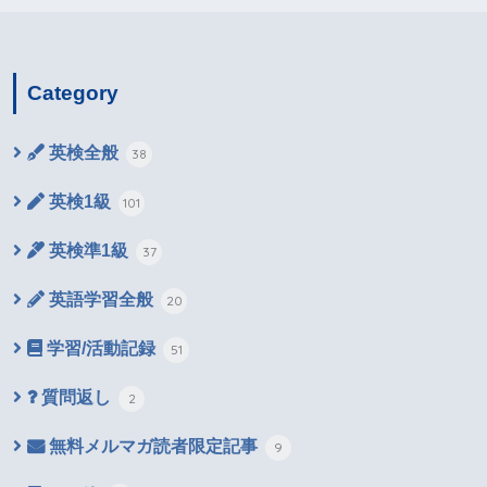
Category
英検全般
38
英検1級
101
英検準1級
37
英語学習全般
20
学習/活動記録
51
質問返し
2
無料メルマガ読者限定記事
9