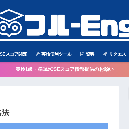
SEスコア関連
英検便利ツール
資料
リクエス
英検1級・準1級CSEスコア情報提供のお願い
略法